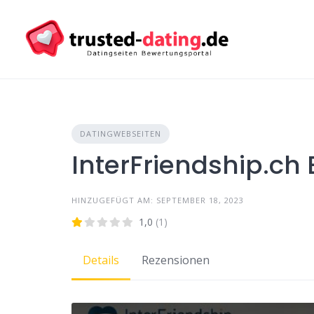
Skip
to
content
DATINGWEBSEITEN
InterFriendship.ch
HINZUGEFÜGT AM: SEPTEMBER 18, 2023
1,0
(1)
Details
Rezensionen