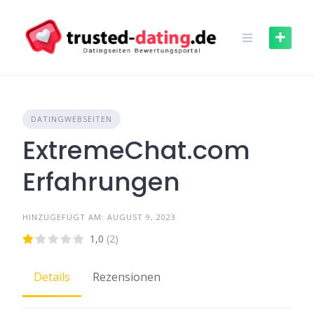
Skip
to
content
DATINGWEBSEITEN
ExtremeChat.com
Erfahrungen
HINZUGEFÜGT AM: AUGUST 9, 2023
1,0
(2)
Details
Rezensionen