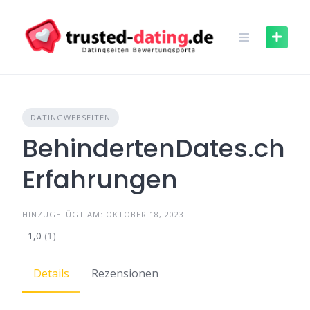
Skip
to
content
DATINGWEBSEITEN
BehindertenDates.ch
Erfahrungen
HINZUGEFÜGT AM: OKTOBER 18, 2023
1,0
(1)
Details
Rezensionen