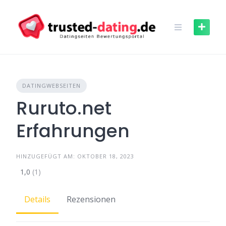
Skip
to
content
DATINGWEBSEITEN
Ruruto.net
Erfahrungen
HINZUGEFÜGT AM: OKTOBER 18, 2023
1,0
(1)
Details
Rezensionen