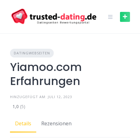
Skip
to
content
DATINGWEBSEITEN
Yiamoo.com
Erfahrungen
HINZUGEFÜGT AM: JULI 12, 2023
1,0
(5)
Details
Rezensionen