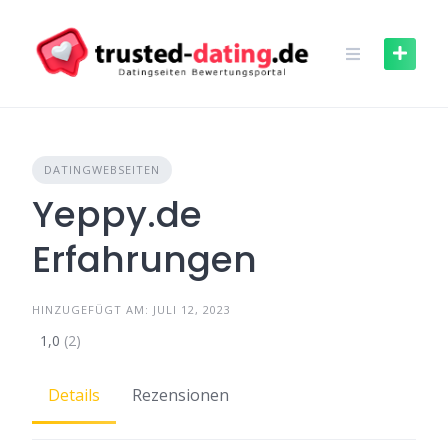
Skip
to
content
DATINGWEBSEITEN
Yeppy.de
Erfahrungen
HINZUGEFÜGT AM: JULI 12, 2023
1,0
(2)
Details
Rezensionen