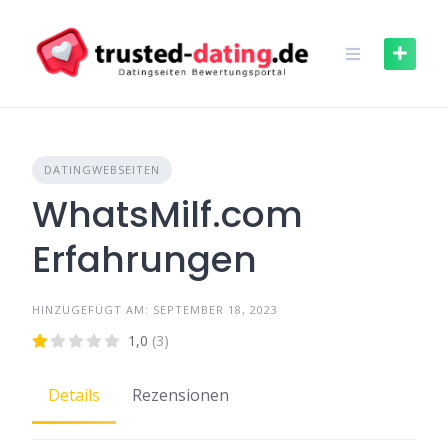
Skip
to
content
DATINGWEBSEITEN
WhatsMilf.com
Erfahrungen
HINZUGEFÜGT AM: SEPTEMBER 18, 2023
1,0
(3)
Details
Rezensionen