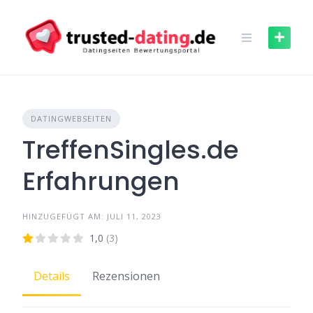
Skip
to
content
DATINGWEBSEITEN
TreffenSingles.de
Erfahrungen
HINZUGEFÜGT AM: JULI 11, 2023
1,0
(3)
Details
Rezensionen