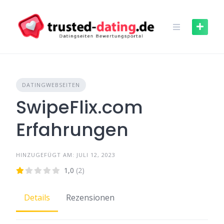
Skip
to
content
DATINGWEBSEITEN
SwipeFlix.com
Erfahrungen
HINZUGEFÜGT AM: JULI 12, 2023
1,0
(2)
Details
Rezensionen