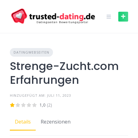
Skip
to
content
DATINGWEBSEITEN
Strenge-Zucht.com
Erfahrungen
HINZUGEFÜGT AM: JULI 11, 2023
1,0
(2)
Details
Rezensionen