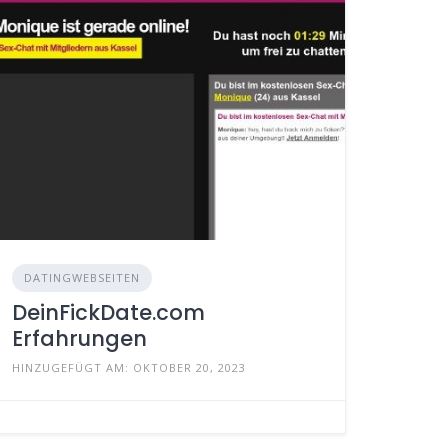
DATINGWEBSEITEN
DeinFickDate.com
Erfahrungen
HINZUGEFÜGT AM: OKTOBER 20, 2023