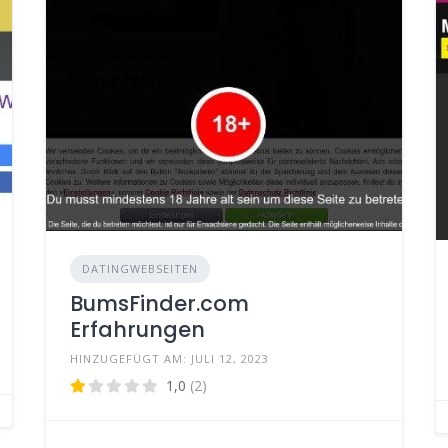
DATINGWEBSEITEN
BumsFinder.com
Erfahrungen
HINZUGEFÜGT AM: JULI 12, 2023
1,0
(2)