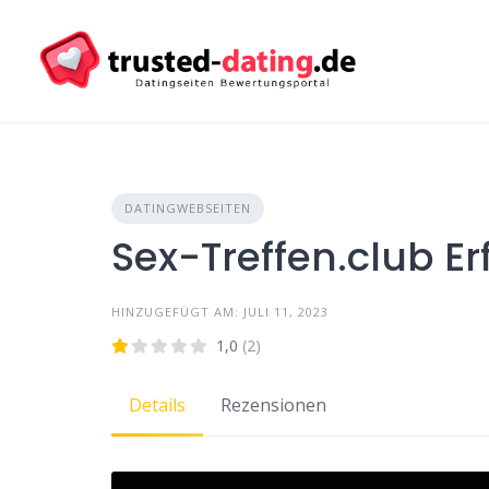
Skip
to
content
DATINGWEBSEITEN
Sex-Treffen.club E
HINZUGEFÜGT AM: JULI 11, 2023
1,0
(2)
Details
Rezensionen