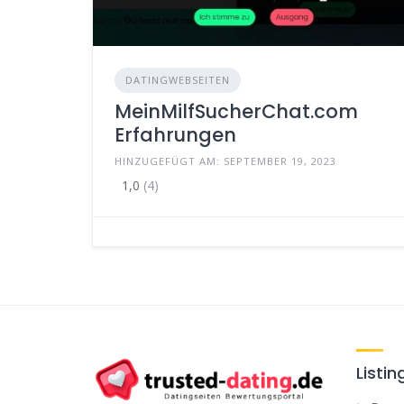
DATINGWEBSEITEN
MeinMilfSucherChat.com
Erfahrungen
HINZUGEFÜGT AM: SEPTEMBER 19, 2023
1,0
(4)
Listin