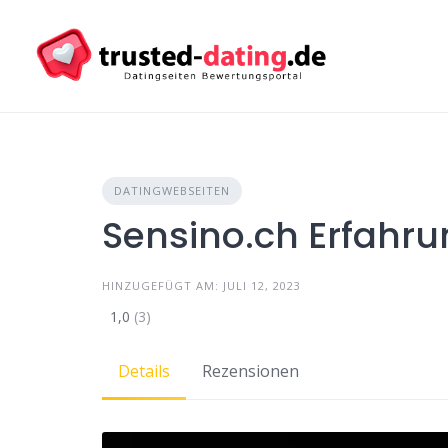
Skip
to
content
DATINGWEBSEITEN
Sensino.ch Erfahr
HINZUGEFÜGT AM: JULI 12, 2023
1,0
(3)
Details
Rezensionen