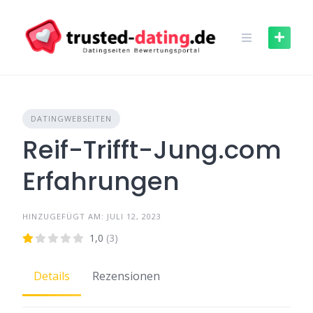
Skip
to
content
DATINGWEBSEITEN
Reif-Trifft-Jung.com
Erfahrungen
HINZUGEFÜGT AM: JULI 12, 2023
1,0
(3)
Details
Rezensionen