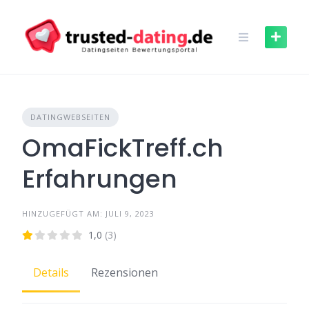
Skip
to
content
DATINGWEBSEITEN
OmaFickTreff.ch
Erfahrungen
HINZUGEFÜGT AM: JULI 9, 2023
1,0
(3)
Details
Rezensionen