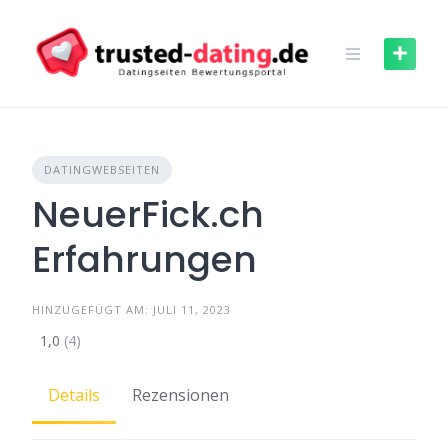
Skip
to
content
DATINGWEBSEITEN
NeuerFick.ch
Erfahrungen
HINZUGEFÜGT AM: JULI 11, 2023
1,0
(4)
Details
Rezensionen