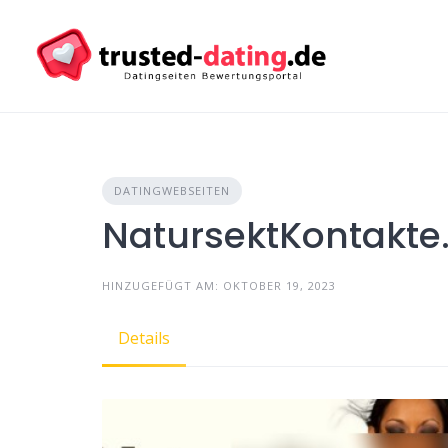
Skip
to
content
DATINGWEBSEITEN
NatursektKontakte
HINZUGEFÜGT AM: OKTOBER 19, 2023
Details