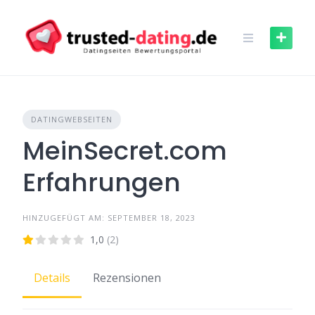
Skip
to
content
DATINGWEBSEITEN
MeinSecret.com
Erfahrungen
HINZUGEFÜGT AM: SEPTEMBER 18, 2023
1,0
(2)
Details
Rezensionen