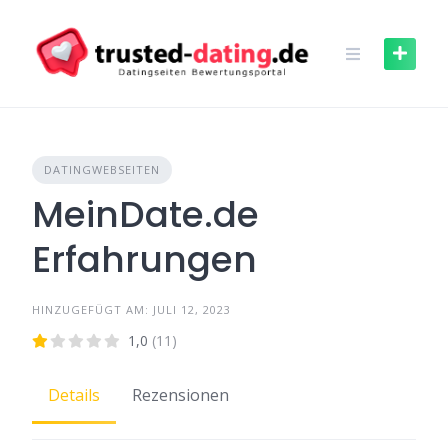
Skip
to
content
DATINGWEBSEITEN
MeinDate.de
Erfahrungen
HINZUGEFÜGT AM: JULI 12, 2023
1,0
(11)
Details
Rezensionen