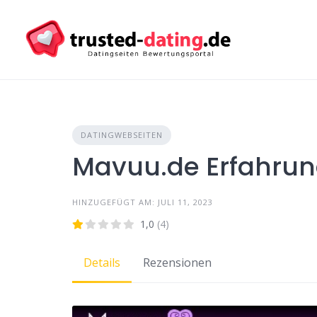
Skip
to
content
DATINGWEBSEITEN
Mavuu.de Erfahru
HINZUGEFÜGT AM: JULI 11, 2023
1,0
(4)
Details
Rezensionen