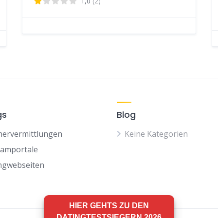
1,0
(2)
gs
Blog
nervermittlungen
Keine Kategorien
camportale
ngwebseiten
HIER GEHTS ZU DEN
DATINGTESTSIEGERN 2026