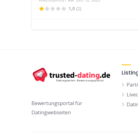
HINZUGEFÜGT AM: JULI 12, 2023
1,0
(2)
Listin
Part
Live
Bewertungsportal für
Dati
Datingwebseiten