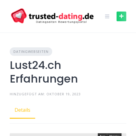
Skip
to
content
DATINGWEBSEITEN
Lust24.ch
Erfahrungen
HINZUGEFÜGT AM: OKTOBER 19, 2023
Details