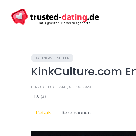
Skip
to
content
DATINGWEBSEITEN
KinkCulture.com E
HINZUGEFÜGT AM: JULI 10, 2023
1,0
(2)
Details
Rezensionen