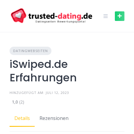
Skip
to
content
DATINGWEBSEITEN
iSwiped.de
Erfahrungen
HINZUGEFÜGT AM: JULI 12, 2023
1,0
(2)
Details
Rezensionen