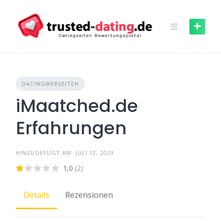
Skip
to
content
DATINGWEBSEITEN
iMaatched.de
Erfahrungen
HINZUGEFÜGT AM: JULI 12, 2023
1,0
(2)
Details
Rezensionen