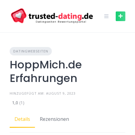
Skip
to
content
DATINGWEBSEITEN
HoppMich.de
Erfahrungen
HINZUGEFÜGT AM: AUGUST 9, 2023
1,0
(1)
Details
Rezensionen