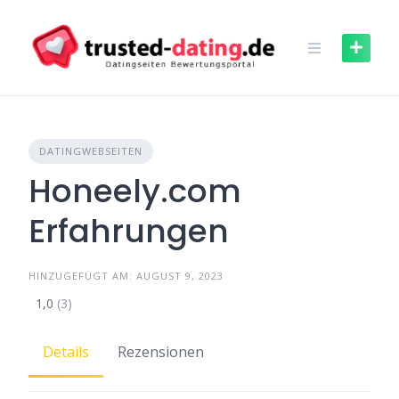
Skip
to
content
DATINGWEBSEITEN
Honeely.com
Erfahrungen
HINZUGEFÜGT AM: AUGUST 9, 2023
1,0
(3)
Details
Rezensionen