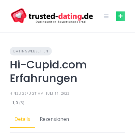
Skip
to
content
DATINGWEBSEITEN
Hi-Cupid.com
Erfahrungen
HINZUGEFÜGT AM: JULI 11, 2023
1,0
(3)
Details
Rezensionen