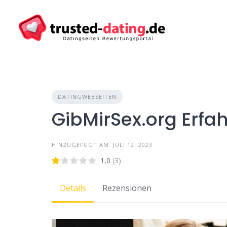
Skip
to
content
DATINGWEBSEITEN
GibMirSex.org Erf
HINZUGEFÜGT AM: JULI 12, 2023
1,0
(3)
Details
Rezensionen