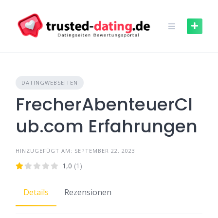
Skip
to
content
DATINGWEBSEITEN
FrecherAbenteuerCl
ub.com Erfahrungen
HINZUGEFÜGT AM: SEPTEMBER 22, 2023
1,0
(1)
Details
Rezensionen