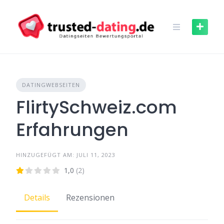
Skip
to
content
DATINGWEBSEITEN
FlirtySchweiz.com
Erfahrungen
HINZUGEFÜGT AM: JULI 11, 2023
1,0
(2)
Details
Rezensionen