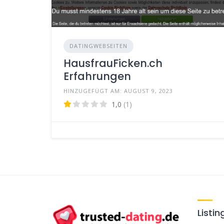
DATINGWEBSEITEN
HausfrauFicken.ch
Erfahrungen
HINZUGEFÜGT AM: AUGUST 9, 2023
1,0
(1)
Listin