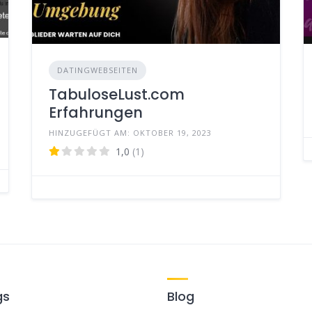
DATINGWEBSEITEN
TabuloseLust.com
Erfahrungen
HINZUGEFÜGT AM: OKTOBER 19, 2023
1,0
(1)
gs
Blog