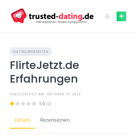
Skip
to
content
DATINGWEBSEITEN
FlirteJetzt.de
Erfahrungen
HINZUGEFÜGT AM: OKTOBER 19, 2023
1,0
(2)
Details
Rezensionen