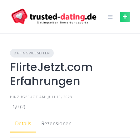
Skip
to
content
DATINGWEBSEITEN
FlirteJetzt.com
Erfahrungen
HINZUGEFÜGT AM: JULI 10, 2023
1,0
(2)
Details
Rezensionen