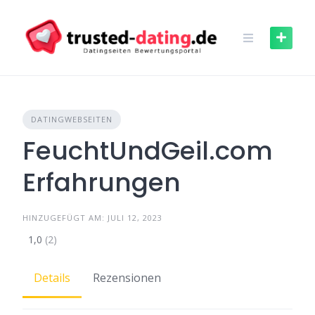
Skip
to
content
DATINGWEBSEITEN
FeuchtUndGeil.com
Erfahrungen
HINZUGEFÜGT AM: JULI 12, 2023
1,0
(2)
Details
Rezensionen