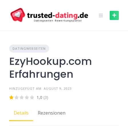
Skip
to
content
DATINGWEBSEITEN
EzyHookup.com
Erfahrungen
HINZUGEFÜGT AM: AUGUST 9, 2023
1,0
(3)
Details
Rezensionen