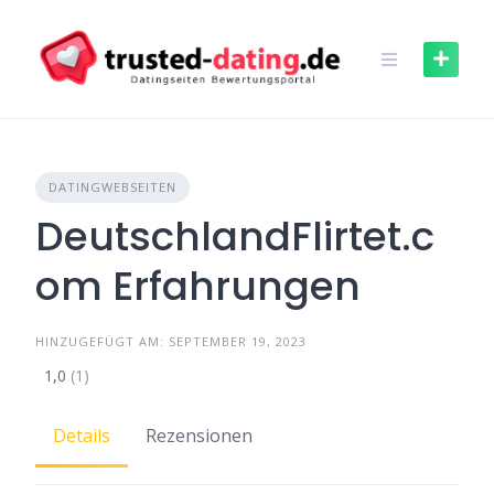
Skip
to
content
DATINGWEBSEITEN
DeutschlandFlirtet.c
om Erfahrungen
HINZUGEFÜGT AM: SEPTEMBER 19, 2023
1,0
(1)
Details
Rezensionen