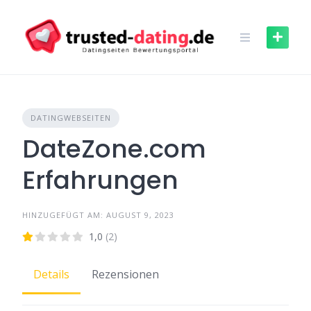
Skip
to
content
DATINGWEBSEITEN
DateZone.com
Erfahrungen
HINZUGEFÜGT AM: AUGUST 9, 2023
1,0
(2)
Details
Rezensionen