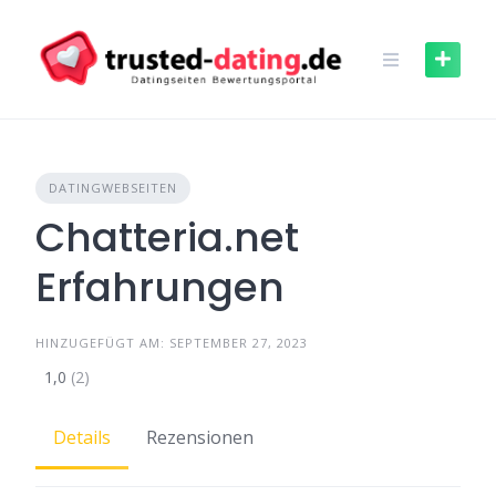
Skip
to
content
DATINGWEBSEITEN
Chatteria.net
Erfahrungen
HINZUGEFÜGT AM: SEPTEMBER 27, 2023
1,0
(2)
Details
Rezensionen