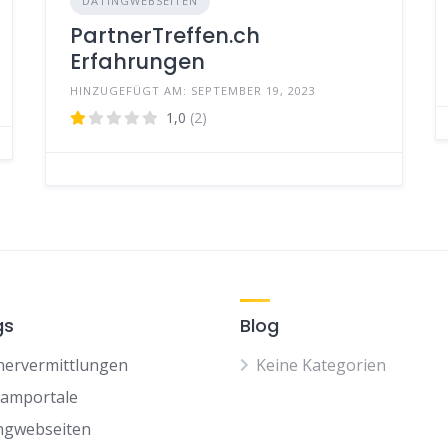
DATINGWEBSEITEN
PartnerTreffen.ch
Erfahrungen
HINZUGEFÜGT AM: SEPTEMBER 19, 2023
1,0
(2)
gs
Blog
nervermittlungen
Keine Kategorien
camportale
ngwebseiten