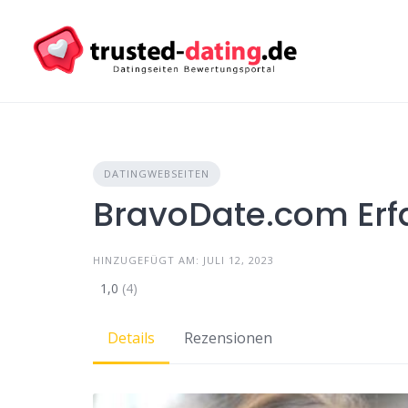
Skip
to
content
DATINGWEBSEITEN
BravoDate.com Er
HINZUGEFÜGT AM: JULI 12, 2023
1,0
(4)
Details
Rezensionen